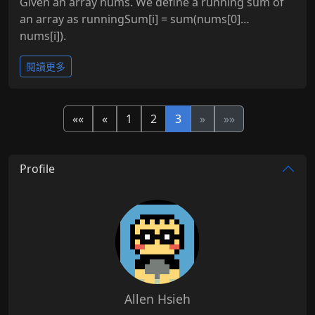
Given an array nums. We define a running sum of
an array as runningSum[i] = sum(nums[0]…
nums[i]).
閱讀更多
««
«
1
2
3
»
»»
Profile
Allen Hsieh