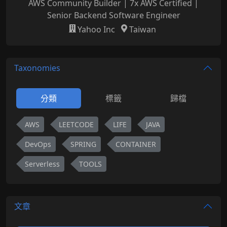
AWS Community Builder | 7x AWS Certified |
Senior Backend Software Engineer
Yahoo Inc
Taiwan
Taxonomies
分類
標籤
歸檔
AWS
LEETCODE
LIFE
JAVA
DevOps
SPRING
CONTAINER
Serverless
TOOLS
文章